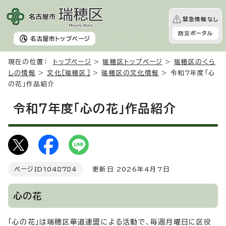
緊急情報なし
防災ポータル
名古屋市
トップページ
現在の位置：
トップページ
>
瑞穂区トップページ
>
瑞穂区のくら
しの情報
>
文化［瑞穂区］
>
瑞穂区の文化情報
> 令和7年度「心
の花」作品紹介
令和7年度「心の花」作品紹介
ページID
1048784
更新日 2026年4月7日
心の花
「心の花」は瑞穂区華道連盟による活動で、毎週月曜日に区役