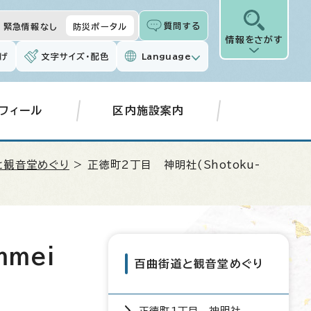
質問する
緊急情報なし
防災ポータル
情報をさがす
げ
文字サイズ・配色
Language
フィール
区内施設案内
と観音堂めぐり
> 正徳町2丁目 神明社(
Shotoku-
mmei
百曲街道と観音堂めぐり
正徳町1丁目 神明社