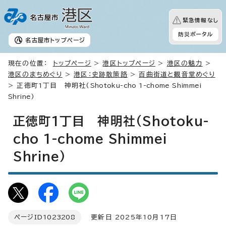
緊急情報なし
防災ポータル
名古屋市
トップページ
現在の位置：
トップページ
>
港区トップページ
>
港区の魅力
>
港区のまちめぐり
>
港区：史跡散策路
>
百曲街道と観音堂めぐり
> 正徳町1丁目 神明社(
Shotoku-cho 1-chome Shimmei
Shrine
)
正徳町1丁目 神明社(
Shotoku-
cho 1-chome Shimmei
Shrine
)
ページID
1023208
更新日 2025年10月17日