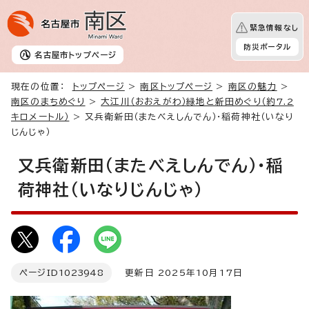
緊急情報なし
防災ポータル
名古屋市
トップページ
現在の位置：
トップページ
>
南区トップページ
>
南区の魅力
>
南区のまちめぐり
>
大江川（おおえがわ）緑地と新田めぐり（約7.2
キロメートル）
> 又兵衛新田（またべえしんでん）・稲荷神社（いなり
じんじゃ）
又兵衛新田（またべえしんでん）・稲
荷神社（いなりじんじゃ）
ページID
1023948
更新日 2025年10月17日