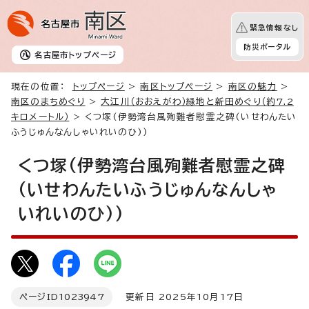
緊急情報なし
防災ポータル
名古屋市
トップページ
現在の位置：
トップページ
>
南区トップページ
>
南区の魅力
>
南区のまちめぐり
>
大江川（おおえがわ）緑地と新田めぐり（約7.2
キロメートル）
> くつ塚(伊勢湾台風殉難者慰霊之碑(いせわんたい
ふうじゅんなんしゃいれいのひ))
くつ塚(伊勢湾台風殉難者慰霊之碑
(いせわんたいふうじゅんなんしゃ
いれいのひ))
ページID
1023947
更新日 2025年10月17日