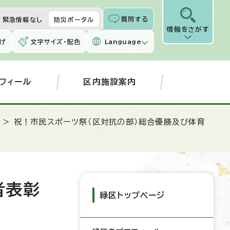
質問する
緊急情報なし
防災ポータル
情報をさがす
げ
文字サイズ・配色
Language
フィール
区内施設案内
屋
> 祝！市民スポーツ祭（区対抗の部）総合優勝及び体育
者表彰
緑区トップページ