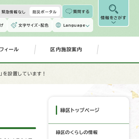
質問する
緊急情報なし
防災ポータル
情報をさがす
げ
文字サイズ・配色
Language
フィール
区内施設案内
ト」を設置しています！
緑区トップページ
緑区のくらしの情報