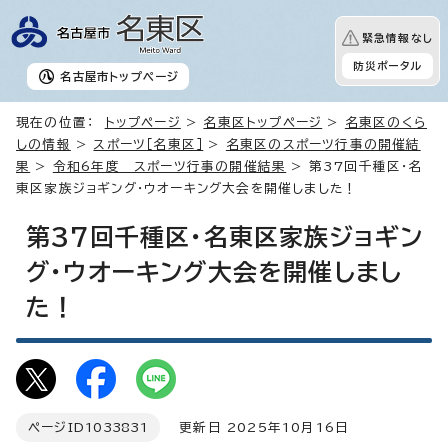
緊急情報なし
防災ポータル
名古屋市
トップページ
現在の位置：
トップページ
>
名東区トップページ
>
名東区のくら
しの情報
>
スポーツ［名東区］
>
名東区のスポーツ行事の開催結
果
>
令和6年度 スポーツ行事の開催結果
> 第37回千種区・名
東区家族ジョギング・ウオーキング大会を開催しました！
第37回千種区・名東区家族ジョギン
グ・ウオーキング大会を開催しまし
た！
ページID
1033831
更新日 2025年10月16日