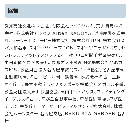
協賛
愛知高速交通株式会社、有限会社アイチジムキ、荒井貿易株式
会社、株式会社アルペン Alpen NAGOYA、近藤産興株式会
社、シーシーエスコーヒー株式会社、株式会社JPN、株式会社ス
パ大和名東、スポーツショップDON、スポーツプラザトキワ、セ
ントラルフィットネスクラブ24一社、中日新聞千種区専売店、
中日新聞名東区専売店、東邦ガス不動産開発株式会社今池ガ
スビル、公益財団法人名古屋市教育スポーツ協会、名古屋市東
山動植物園、名古屋ビール園 浩養園、株式会社名古屋三越
星ヶ丘店、野村不動産ライフ＆スポーツ株式会社メガロス千種、
公益財団法人東山公園協会、東山ボートハウス、ファイティング
イーグルス名古屋、星が丘自動車学校、星が丘駐車場、星が丘
テラス、星が丘モーターサービス、マルサンアイ株式会社、株式
会社ムーンスター 名古屋支店、RAKU SPA GARDEN 名古
屋