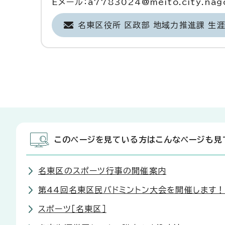
Eメール：a7783024@meito.city.nago
名東区役所 区政部 地域力推進課 生
このページを見ている方はこんなページも見
名東区のスポーツ行事の開催案内
第44回名東区民バドミントン大会を開催します
スポーツ［名東区］