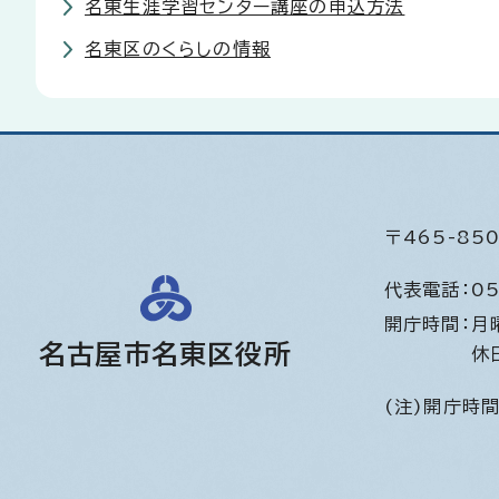
名東生涯学習センター講座の申込方法
名東区のくらしの情報
〒465-8
代表電話：
05
開庁時間：
月
名古屋市名東区役所
休
(注)開庁時