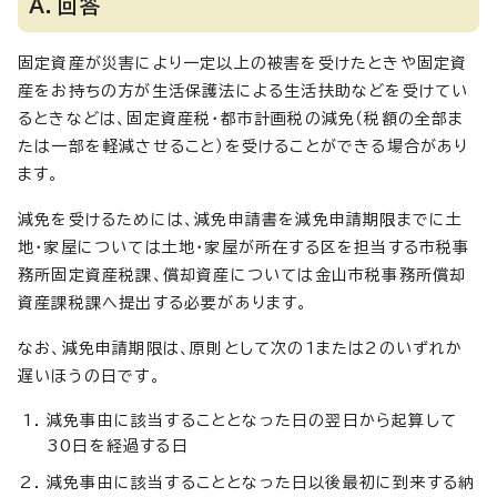
A．回答
固定資産が災害により一定以上の被害を受けたときや固定資
産をお持ちの方が生活保護法による生活扶助などを受けてい
るときなどは、固定資産税・都市計画税の減免（税額の全部ま
たは一部を軽減させること）を受けることができる場合があり
ます。
減免を受けるためには、減免申請書を減免申請期限までに土
地・家屋については土地・家屋が所在する区を担当する市税事
務所固定資産税課、償却資産については金山市税事務所償却
資産課税課へ提出する必要があります。
なお、減免申請期限は、原則として次の1または2のいずれか
遅いほうの日です。
減免事由に該当することとなった日の翌日から起算して
30日を経過する日
減免事由に該当することとなった日以後最初に到来する納