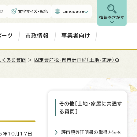
げ
文字サイズ・配色
Language
情報をさがす
ポーツ
市政情報
事業者向け
よくある質問
>
固定資産税・都市計画税（土地・家屋）Q
その他［土地・家屋に共通す
る質問］
評価額等証明書の取得方法を
5年10月17日