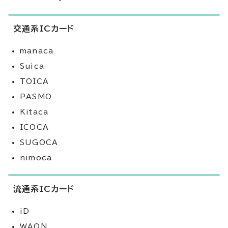
交通系ICカード
manaca
Suica
TOICA
PASMO
Kitaca
ICOCA
SUGOCA
nimoca
流通系ICカード
iD
WAON