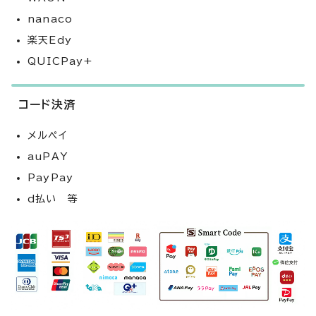
nanaco
楽天Edy
QUICPay+
コード決済
メルペイ
auPAY
PayPay
d払い 等