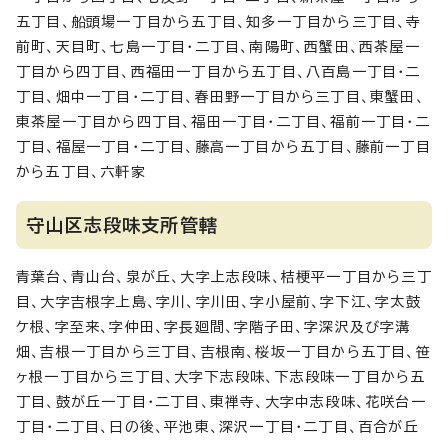
五丁目、船頭場一丁目から五丁目、知多一丁目から三丁目、寺
前町、天目町、七島一丁目・二丁目、南陽町、西蟹田、西茶屋一
丁目から四丁目、西福田一丁目から五丁目、八百島一丁目・二
丁目、畑中一丁目・二丁目、春田野一丁目から三丁目、東蟹田、
東茶屋一丁目から四丁目、福田一丁目・二丁目、福前一丁目・二
丁目、福屋一丁目・二丁目、藤高一丁目から五丁目、藤前一丁目
から五丁目、六軒家
守山区志段味支所管轄
青葉台、青山台、泉が丘、大字上志段味、桔梗平一丁目から三丁
目、大字吉根字上島、字川、字川田、字小屋前、字下江、字太鼓
ケ根、字至来、字仲田、字長廻間、字階子田、字深沢及び字溝
畑、吉根一丁目から三丁目、吉根南、桜坂一丁目から五丁目、笹
ヶ根一丁目から三丁目、大字下志段味、下志段味一丁目から五
丁目、鼓が丘一丁目・二丁目、東禅寺、大字中志段味、花咲台一
丁目・二丁目、日の後、平池東、深沢一丁目・二丁目、百合が丘