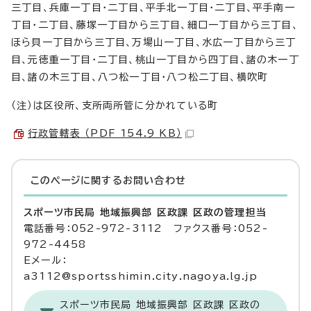
三丁目、兵庫一丁目・二丁目、平手北一丁目・二丁目、平手南一
丁目・二丁目、藤塚一丁目から三丁目、細口一丁目から三丁目、
ほら貝一丁目から三丁目、万場山一丁目、水広一丁目から三丁
目、元徳重一丁目・二丁目、桃山一丁目から四丁目、諸の木一丁
目、諸の木三丁目、八つ松一丁目・八つ松二丁目、横吹町
（注）は区役所、支所両所管に分かれている町
行政管轄表 （PDF 154.9 KB）
このページに関する
お問い合わせ
スポーツ市民局 地域振興部 区政課 区政の管理担当
電話番号：052-972-3112 ファクス番号：052-
972-4458
Eメール：
a3112@sportsshimin.city.nagoya.lg.jp
スポーツ市民局 地域振興部 区政課 区政の