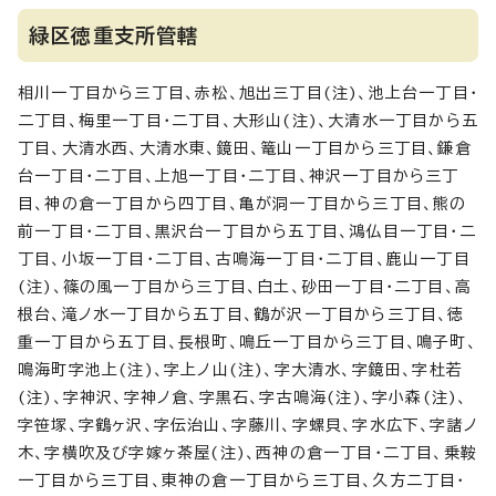
緑区徳重支所管轄
相川一丁目から三丁目、赤松、旭出三丁目(注)、池上台一丁目・
二丁目、梅里一丁目・二丁目、大形山(注)、大清水一丁目から五
丁目、大清水西、大清水東、鏡田、篭山一丁目から三丁目、鎌倉
台一丁目・二丁目、上旭一丁目・二丁目、神沢一丁目から三丁
目、神の倉一丁目から四丁目、亀が洞一丁目から三丁目、熊の
前一丁目・二丁目、黒沢台一丁目から五丁目、鴻仏目一丁目・二
丁目、小坂一丁目・二丁目、古鳴海一丁目・二丁目、鹿山一丁目
(注)、篠の風一丁目から三丁目、白土、砂田一丁目・二丁目、高
根台、滝ノ水一丁目から五丁目、鶴が沢一丁目から三丁目、徳
重一丁目から五丁目、長根町、鳴丘一丁目から三丁目、鳴子町、
鳴海町字池上(注)、字上ノ山(注)、字大清水、字鏡田、字杜若
(注)、字神沢、字神ノ倉、字黒石、字古鳴海(注)、字小森(注)、
字笹塚、字鶴ヶ沢、字伝治山、字藤川、字螺貝、字水広下、字諸ノ
木、字横吹及び字嫁ヶ茶屋(注)、西神の倉一丁目・二丁目、乗鞍
一丁目から三丁目、東神の倉一丁目から三丁目、久方二丁目・