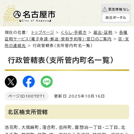
緊急情報なし
防災ポータル
現在の位置：
トップページ
>
くらし・手続き
>
届出・証明
>
各種
証明サービス（電子申請・郵送・受取予約等）・窓口のご案内
>
区・支
所の連絡先
> 行政管轄表(支所管内町名一覧)
行政管轄表(支所管内町名一覧)
ページID
1007871
更新日 2025年10月16日
北区楠支所管轄
池花町、大我麻町、落合町、会所町、喜惣治一丁目・二丁目、北