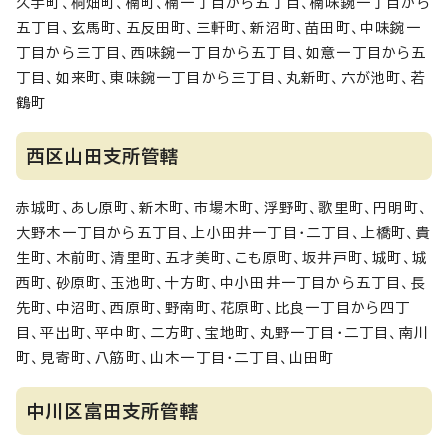
久手町、桐畑町、楠町、楠一丁目から五丁目、楠味鋺一丁目から
五丁目、玄馬町、五反田町、三軒町、新沼町、苗田町、中味鋺一
丁目から三丁目、西味鋺一丁目から五丁目、如意一丁目から五
丁目、如来町、東味鋺一丁目から三丁目、丸新町、六が池町、若
鶴町
西区山田支所管轄
赤城町、あし原町、新木町、市場木町、浮野町、歌里町、円明町、
大野木一丁目から五丁目、上小田井一丁目・二丁目、上橋町、貴
生町、木前町、清里町、五才美町、こも原町、坂井戸町、城町、城
西町、砂原町、玉池町、十方町、中小田井一丁目から五丁目、長
先町、中沼町、西原町、野南町、花原町、比良一丁目から四丁
目、平出町、平中町、二方町、宝地町、丸野一丁目・二丁目、南川
町、見寄町、八筋町、山木一丁目・二丁目、山田町
中川区富田支所管轄