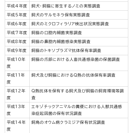
平成4年度
飼犬・飼猫に寄生するノミの実態調査
平成5年度
飼犬のサルモネラ保有実態調査
平成6年度
飼犬のミクロフィラリア検出状況実態調査
平成7年度
飼猫の口腔内細菌実態調査
平成8年度
飼猫の鼻腔内細菌感染実態調査
平成9年度
飼猫のトキソプラズマ抗体保有率調査
平成10年
飼猫の爪部における人畜共通感染菌の保菌調査
度
平成11年
飼犬及び飼猫におけるQ熱の抗体保有率調査
度
平成12年
Q熱抗体を保有する飼犬及び飼猫の飼育環境等調
度
査
平成13年
エキゾチックアニマルの糞便における人獣共通感
度
染症起因菌の保有状況調査
平成14年
飼鳥のオウム病クラミジア保有状況調査
度