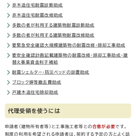
非木造住宅耐震診断助成
非木造住宅耐震改修助成
多数の者が利用する建築物耐震診断助成
多数の者が利用する建築物耐震改修助成
要緊急安全確認大規模建築物の耐震改修・除却工事助成
要安全確認計画記載建築物の耐震改修・除却工事助成・建
替え事業資金利子補給
耐震シェルター・防災ベッドの設置助成
ブロック塀等撤去費助成
戸建木造住宅除却助成
代理受領を使うには
申請者（建物所有者等）と工事施工者等との
合意が必要
です。
制度の利用を希望される申請者は、契約する予定の方とよく話