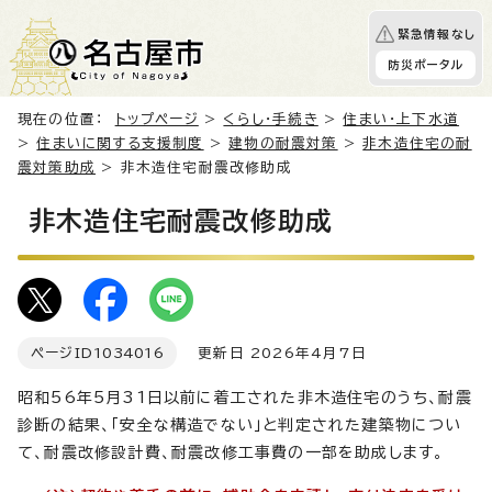
緊急情報なし
防災ポータル
現在の位置：
トップページ
>
くらし・手続き
>
住まい・上下水道
>
住まいに関する支援制度
>
建物の耐震対策
>
非木造住宅の耐
震対策助成
> 非木造住宅耐震改修助成
非木造住宅耐震改修助成
ページID
1034016
更新日 2026年4月7日
昭和56年5月31日以前に着工された非木造住宅のうち、耐震
診断の結果、「安全な構造でない」と判定された建築物につい
て、耐震改修設計費、耐震改修工事費の一部を助成します。