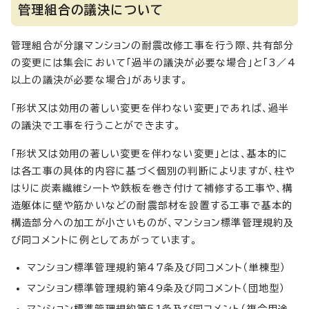
管理組合の議決について
管理組合が分譲マンションの耐震改修工事を行う際、共有部分
の変更には集会において「過半の議決が必要な場合」と「3／4
以上の議決が必要な場合」があります。
「形状又は効用の著しい変更を伴わない変更」であれば、過半
の議決で工事を行うことができます。
「形状又は効用の著しい変更を伴わない変更」とは、基本的に
は各工事の具体的内容に基づく個別の判断によりますが、柱や
はりに炭素繊維シートや鉄板を巻き付けて補修する工事や、構
造躯体に壁や筋かいなどの耐震部材を設置する工事で基本的
構造部分への加工が小さいものが、マンション標準管理規約及
び同コメントに例としてあがっています。
マンション標準管理規約第47条及び同コメント（単棟型）
マンション標準管理規約第49条及び同コメント（団地型）
マンション標準管理規約第51条及び同コメント（複合用途