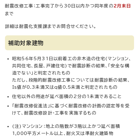
耐震改修工事：工事完了から30日以内かつ同年度の
2月末日
まで
詳細は耐震化支援課までお問合せください。
補助対象建物
昭和56年5月31日以前着工の非木造の住宅(マンション、
共同住宅、長屋、戸建住宅)で耐震診断の結果、「安全な構
造でない」と判定されたもの
ただし、段階的耐震改修工事については耐震診断の結果、
Is値が0.3未満又はq値0.5未満と判定されたもの
住宅以外の用途が延べ面積の2分の1未満であること
「耐震改修促進法」に基づく耐震改修の計画の認定等を受
けて、耐震改修設計・工事を実施するもの
(注)マンション：地上の階数が3階以上かつ延べ面積
1,000平方メートル以上、耐火又は準耐火建築物