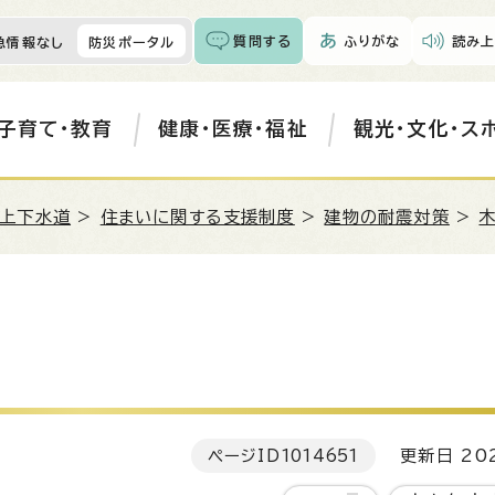
質問する
ふりがな
読み上
急情報なし
防災ポータル
子育て・教育
健康・医療・福祉
観光・文化・ス
・上下水道
>
住まいに関する支援制度
>
建物の耐震対策
>
ページID
1014651
更新日 202