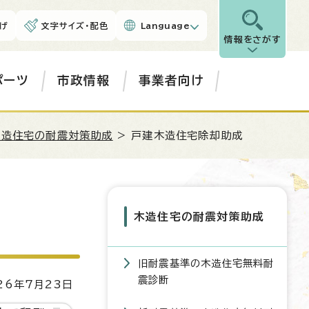
げ
文字サイズ・配色
Language
情報をさがす
ポーツ
市政情報
事業者向け
木造住宅の耐震対策助成
> 戸建木造住宅除却助成
木造住宅の耐震対策助成
旧耐震基準の木造住宅無料耐
震診断
6年7月23日