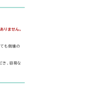
ありません。
くても倒壊の
だき、容易な