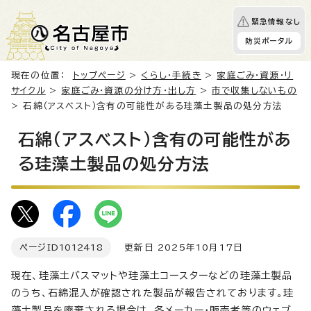
緊急情報なし
防災ポータル
現在の位置：
トップページ
>
くらし・手続き
>
家庭ごみ・資源・リ
サイクル
>
家庭ごみ・資源の分け方・出し方
>
市で収集しないもの
> 石綿（アスベスト）含有の可能性がある珪藻土製品の処分方法
石綿（アスベスト）含有の可能性があ
る珪藻土製品の処分方法
ページID
1012418
更新日 2025年10月17日
現在、珪藻土バスマットや珪藻土コースターなどの珪藻土製品
のうち、石綿混入が確認された製品が報告されております。珪
藻土製品を廃棄される場合は、各メーカー・販売者等のウェブ