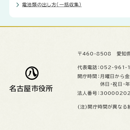
電池類の出し方（一括収集）
〒460-8508
愛知
代表電話：
052-961-
開庁時間：
月曜日から
休日・祝日・
名古屋市役所
法人番号：
3000020
(注)開庁時間が異なる