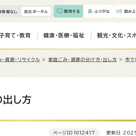
質問する
ふりがな
読み上
急情報なし
防災ポータル
子育て・教育
健康・医療・福祉
観光・文化・ス
み・資源・リサイクル
>
家庭ごみ・資源の分け方・出し方
>
市で
の出し方
ページID
1012417
更新日 202