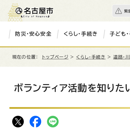
緊
防災・安心安全
くらし・手続き
子ども・
現在の位置：
トップページ
>
くらし・手続き
>
道路・川
ボランティア活動を知りた