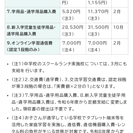
円）
1,155円）
7.学用品・通学用品購入費
5,820円
11,370円
2月
（注3）
（注3）
8.新入学児童生徒学用品・
28,530円
31,500円
10月
通学用品購入費
（注3）
（注3）
9.オンライン学習通信費
7,000円
7,000円
2月
（認定1段階のみ）
（注4）
（注4）
（注1）中学校のスクールランチ実施校については、3月にも
支給を行います。
（注2）2.交通費（通学費）、3.交流学習交通費は、認定段階
が第3段階の場合は、「実費額×2分の1」となります。
（注3）7.学用品・通学用品購入費、8.新入学児童生徒学用
品・通学用品購入費は、令和6年度から定額支給に変更しま
した。領収書の提出は不要です。
（注4）お子さんが通学している学校でタブレット端末等を
活用した家庭学習を実施し、通信費、通信機器購入費・レン
タル料の負担が生じる世帯が対象です。令和8年度から定