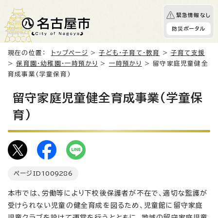
緊急情報なし
防災ポータル
現在の位置：
トップページ
>
子ども・子育て・教育
>
子育て支援
>
保育園・幼稚園・一時預かり
>
一時預かり
> 留守家庭児童健全
育成事業(学童保育)
留守家庭児童健全育成事業(学童保
育)
ページID
1009286
本市では、労働等により下校後保護者が不在で、適切な監護が
受けられない児童の健全育成を図るため、児童館に留守家庭
児童クラブを設けて運営を行うとともに、地域の留守家庭児童