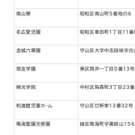
南山寮
昭和区南山町5番地の6
名広愛児園
昭和区車田町1丁目11番
金城六華園
守山区大字中志段味字古山
慈友学園
東区筒井一丁目8番13号
晴光学院
中村区烏森町3丁目23番
和進館児童ホ-ム
守山区廿軒家13番32号
鳴海聖園天使園
緑区鳴海町字薬師山15