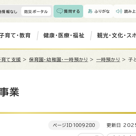
質問する
ふりがな
読み上
急情報なし
防災ポータル
子育て・教育
健康・医療・福祉
観光・文化・ス
子育て支援
>
保育園・幼稚園・一時預かり
>
一時預かり
> 子
事業
ページID
1009280
更新日 202