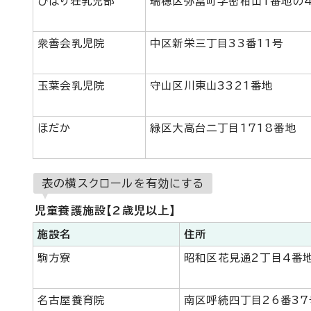
ひばり荘乳児部
瑞穂区弥富町字密柑山1番地の
衆善会乳児院
中区新栄三丁目33番11号
玉葉会乳児院
守山区川東山3321番地
ほだか
緑区大高台二丁目1718番地
表の横スクロールを有効にする
児童養護施設【2歳児以上】
施設名
住所
駒方寮
昭和区花見通2丁目4番
名古屋養育院
南区呼続四丁目26番37