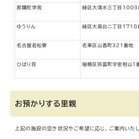
那爛陀学苑
緑区大清水三丁目1003
ゆうりん
緑区大高台二丁目1718
名古屋若松寮
名東区山香町321番地
ひばり荘
瑞穂区弥富町字密柑山1
お預かりする里親
上記の施設の空き状況やご希望に応じ、ご案内いたし