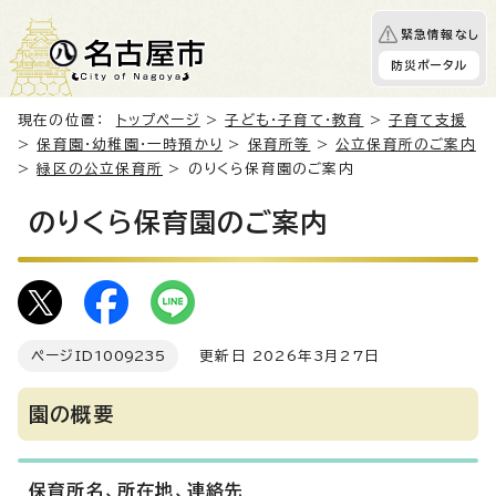
緊急情報なし
防災ポータル
現在の位置：
トップページ
>
子ども・子育て・教育
>
子育て支援
>
保育園・幼稚園・一時預かり
>
保育所等
>
公立保育所のご案内
>
緑区の公立保育所
> のりくら保育園のご案内
のりくら保育園のご案内
ページID
1009235
更新日 2026年3月27日
園の概要
保育所名、所在地、連絡先