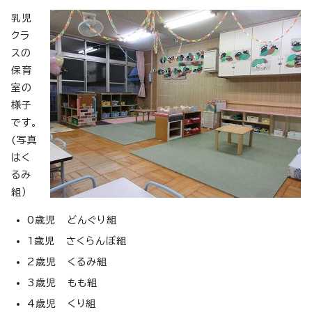
乳児
クラ
スの
保育
室の
様子
です。
(写真
はく
るみ
組）
0歳児 どんぐり組
1歳児 さくらんぼ組
2歳児 くるみ組
3歳児 もも組
4歳児 くり組