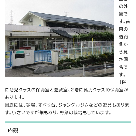
の外
観で
す。南
東の
道路
側か
ら見
た園
舎で
す。
1階
に幼児クラスの保育室と遊戯室、2階に乳児クラスの保育室が
あります。
園庭には、砂場、すべり台、ジャングルジムなどの遊具もありま
す。小さいですが畑もあり、野菜の栽培もしています。
内観