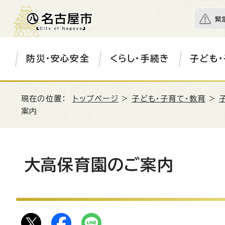
緊
防災・安心安全
くらし・手続き
子ども・
現在の位置：
トップページ
>
子ども・子育て・教育
>
案内
大高保育園のご案内