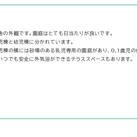
舎の外観です。園庭はとても日当たりが良いです。
児棟と幼児棟に分かれています。
児棟の横には砂場のある乳児専用の園庭があり、0,1歳児
いつでも安全に外気浴ができるテラススペースもあります。