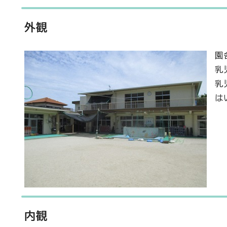
外観
園
乳
乳
は
内観