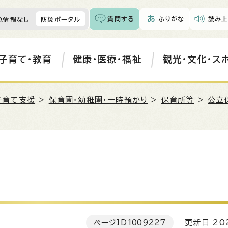
質問する
ふりがな
読み上
急情報なし
防災ポータル
子育て・教育
健康・医療・福祉
観光・文化・ス
子育て支援
>
保育園・幼稚園・一時預かり
>
保育所等
>
公立
ページID
1009227
更新日 202