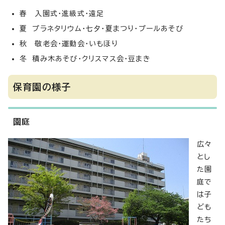
春 入園式・進級式・遠足
夏 プラネタリウム・七夕・夏まつり・プールあそび
秋 敬老会・運動会・いもほり
冬 積み木あそび・クリスマス会・豆まき
保育園の様子
園庭
広々
とし
た園
庭で
は子
ども
たち