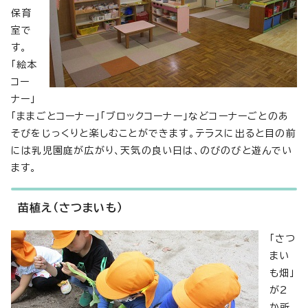
保育
室で
す。
「絵本
コー
ナー」
「ままごとコーナー」「ブロックコーナー」などコーナーごとのあ
そびをじっくりと楽しむことができます。テラスに出ると目の前
には乳児園庭が広がり、天気の良い日は、のびのびと遊んでい
ます。
苗植え（さつまいも）
「さつ
まい
も畑」
が2
か所