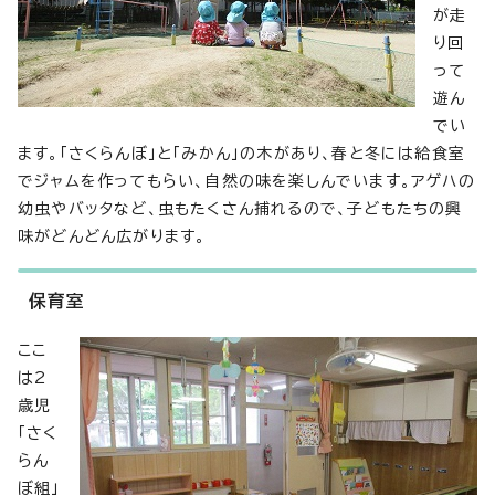
が走
り回
って
遊ん
でい
ます。「さくらんぼ」と「みかん」の木があり、春と冬には給食室
でジャムを作ってもらい、自然の味を楽しんでいます。アゲハの
幼虫やバッタなど、虫もたくさん捕れるので、子どもたちの興
味がどんどん広がります。
保育室
ここ
は2
歳児
「さく
らん
ぼ組」