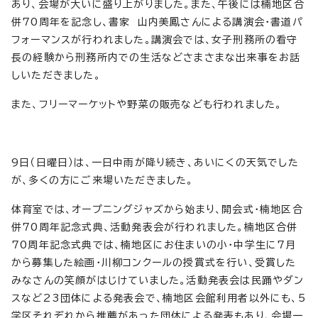
あり、会場が大いに盛り上がりました。また、午後には楠地区合
併70周年を記念し、書家 山内美鳳さんによる講演会・書道パ
フォーマンスが行われました。講演会では、女子刑務所の看守
長の経験から刑務所内での生活などさまさまな出来事をお話
しいただきました。
また、フリーマーケットや野菜の販売なども行われました。
9日（日曜日）は、一日中雨が降り続き、あいにくの天気でした
が、多くの方にご来場いただきました。
体育室では、オープニングジャズから始まり、開会式・楠地区合
併70周年記念式典、活動発表会が行われました。楠地区合併
70周年記念式典では、楠地区にお住まいの小・中学生に7月
から募集した絵画・川柳コンクールの授賞式を行い、受賞した
みなさんの笑顔がはじけていました。活動発表会は民踊やダン
スなど23団体による発表会で、楠地区会館利用者以外にも、5
学区それぞれから推薦があった団体による発表もあり、会場一