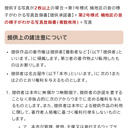
提供する写真が
2枚以上
の場合→第1号様式 楠地区の昔の様
子がわかる写真登録書【提供承諾書】＋
第2号様式 楠地区の昔
の様子がわかる写真登録書(複数枚用)
＋写真
提供上の諸注意について
提供作品の著作権は提供者【撮影者など】（以下「提供者」と
いいます。）に帰属します。第三者の著作物より転用したも
のはお断りします。
提供者は名古屋市（以下「本市」といいます。）に次の1また
は2のとおり権利を与えるものとします。
提供者は本市に無償かつ無期限で、提供者の許諾を要する
ことなく非独占的に次のアからウまでに定める権利を与え
るものとします。また、提供者は本市による提供作品の利用
に関して、著作者人格権に基づく権利行使をしないものと
します。
ア 本市が管理、使用、主催又は発行するウェブサ