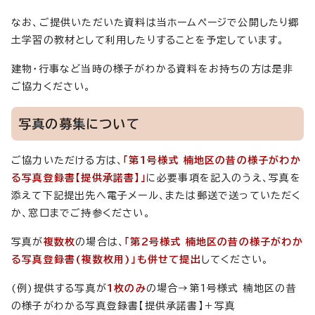
なお、ご提供いただいた資料は当ホームページで公開したり郷
土学習の教材として利用したりすることを予定しています。
建物・行事など当時の様子がわかる資料をお持ちの方は是非
ご協力ください。
写真の募集について
ご協力いただける方は、
「第1号様式 楠地区の昔の様子がわか
る写真登録書【提供承諾書】」
に必要事項を記入のうえ、写真を
添えて下記提出先へ電子メール、または郵送で送っていただく
か、窓口までご持参ください。
写真が
複数枚
の場合は、
「第2号様式 楠地区の昔の様子がわか
る写真登録書(複数枚用)」も併せて提出
してください。
(例)提供する写真が
1枚のみ
の場合→第1号様式 楠地区の昔
の様子がわかる写真登録書【提供承諾書】＋写真