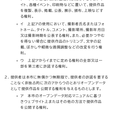
イト、各種イベント、印刷物などに置いて、提供作品
を複製、表示、掲載、公表、展示、頒布、上映などす
る権利。
イ 上記アの使用において、撮影者氏名またはフォ
トネーム、タイトル、コメント、撮影場所、撮影年月日
又は撮影時期を公表する権利。また、必要かつやむ
を得ない場合に提供作品のトリミング、文字の記
載、ぼかしや軽微な画質調整などの改変を行う権
利。
ウ 上記アからイまでに定める権利の全部又は一
部を第三者に許諾する権利。
提供者は本市に無償かつ無期限で、提供者の許諾を要する
ことなく非独占的に次のアからウのとおりオープンデータ
として提供作品を公開する権利を与えるものとします。
ア 本市のオープンデータ対応マニュアルに基づ
きウェブサイト上またはその他の方法で提供作品
を公開する権利。