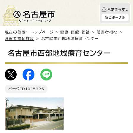
緊急情報なし
防災ポータル
現在の位置：
トップページ
>
健康・医療・福祉
>
障害者福祉
>
障害者福祉施設
> 名古屋市西部地域療育センター
名古屋市西部地域療育センター
ページID
1015825