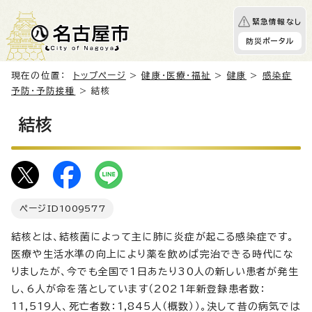
緊急情報なし
防災ポータル
現在の位置：
トップページ
>
健康・医療・福祉
>
健康
>
感染症
予防・予防接種
> 結核
結核
ページID
1009577
結核とは、結核菌によって主に肺に炎症が起こる感染症です。
医療や生活水準の向上により薬を飲めば完治できる時代にな
りましたが、今でも全国で1日あたり30人の新しい患者が発生
し、6人が命を落としています（2021年新登録患者数：
11,519人、死亡者数：1,845人（概数））。決して昔の病気では