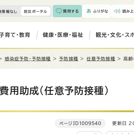
質問する
ふりがな
読み上
急情報なし
防災ポータル
子育て・教育
健康・医療・福祉
観光・文化・ス
>
感染症予防・予防接種
>
予防接種
>
任意予防接種
> 高齢
費用助成(任意予防接種)
ページID
1009540
更新日 20