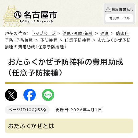
緊急情報なし
防災ポータル
現在の位置：
トップページ
>
健康・医療・福祉
>
健康
>
感染症
予防・予防接種
>
予防接種
>
任意予防接種
> おたふくかぜ予防
接種の費用助成(任意予防接種)
おたふくかぜ予防接種の費用助成
(任意予防接種)
ページID
1009539
更新日 2026年4月1日
おたふくかぜとは