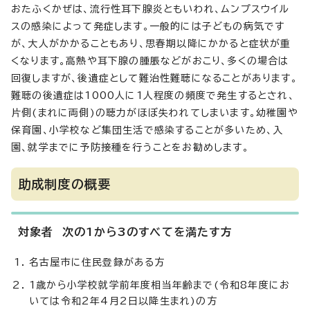
おたふくかぜは、流行性耳下腺炎ともいわれ、ムンプスウイル
スの感染によって発症します。一般的には子どもの病気です
が、大人がかかることもあり、思春期以降にかかると症状が重
くなります。高熱や耳下腺の腫脹などがおこり、多くの場合は
回復しますが、後遺症として難治性難聴になることがあります。
難聴の後遺症は1000人に1人程度の頻度で発生するとされ、
片側(まれに両側)の聴力がほぼ失われてしまいます。幼稚園や
保育園、小学校など集団生活で感染することが多いため、入
園、就学までに予防接種を行うことをお勧めします。
助成制度の概要
対象者 次の1から3のすべてを満たす方
名古屋市に住民登録がある方
1歳から小学校就学前年度相当年齢まで(令和8年度にお
いては令和2年4月2日以降生まれ)の方