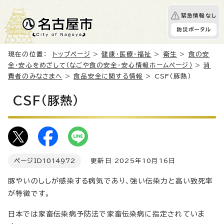
緊急情報なし
防災ポータル
現在の位置：
トップページ
>
健康・医療・福祉
>
衛生
>
食の安
全・安心をめざして（なごや食の安全・安心情報ホームページ）
>
消
費者のみなさまへ
>
食品安全に関する情報
> CSF（豚熱）
CSF（豚熱）
ページID
1014972
更新日 2025年10月16日
豚やいのししが感染する病気であり、強い伝染力と高い致死率
が特徴です。
日本では家畜伝染病予防法で家畜伝染病に指定されていま