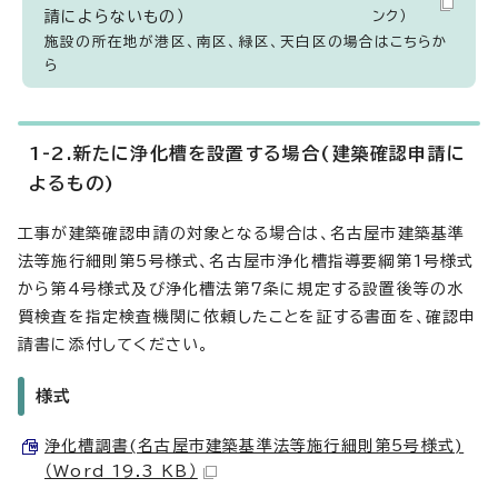
請によらないもの）
ンク）
施設の所在地が港区、南区、緑区、天白区の場合はこちらか
ら
1-2.新たに浄化槽を設置する場合(建築確認申請に
よるもの)
工事が建築確認申請の対象となる場合は、名古屋市建築基準
法等施行細則第5号様式、名古屋市浄化槽指導要綱第1号様式
から第4号様式及び浄化槽法第7条に規定する設置後等の水
質検査を指定検査機関に依頼したことを証する書面を、確認申
請書に添付してください。
様式
浄化槽調書(名古屋市建築基準法等施行細則第5号様式)
（Word 19.3 KB）