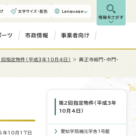
げ
文字サイズ・配色
Language
情報をさがす
ポーツ
市政情報
事業者向け
2回指定物件（平成3年10月4日）
> 興正寺総門・中門・
第2回指定物件（平成3年
10月4日）
愛知学院楠元学舎1号館
5年10月17日