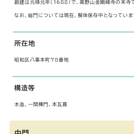
創建は元禄元年（1688）で、高野山金剛峰寺の末寺
なお、総門については現在、解体保存中となっていま
所在地
昭和区八事本町78番地
構造等
木造、一間棟門、本瓦葺
中門