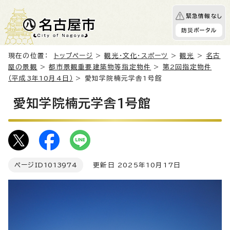
緊急情報なし
防災ポータル
現在の位置：
トップページ
>
観光・文化・スポーツ
>
観光
>
名古
屋の景観
>
都市景観重要建築物等指定物件
>
第2回指定物件
（平成3年10月4日）
> 愛知学院楠元学舎1号館
愛知学院楠元学舎1号館
ページID
1013974
更新日 2025年10月17日