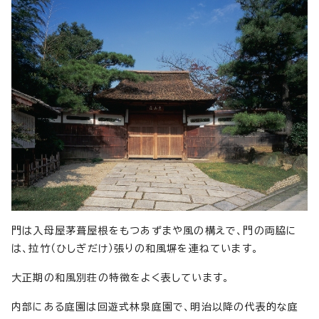
門は入母屋茅葺屋根をもつあずまや風の構えで、門の両脇に
は、拉竹（ひしぎだけ）張りの和風塀を連ねています。
大正期の和風別荘の特徴をよく表しています。
内部にある庭園は回遊式林泉庭園で、明治以降の代表的な庭