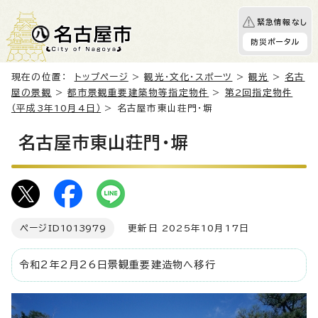
緊急情報なし
防災ポータル
現在の位置：
トップページ
>
観光・文化・スポーツ
>
観光
>
名古
屋の景観
>
都市景観重要建築物等指定物件
>
第2回指定物件
（平成3年10月4日）
> 名古屋市東山荘門・塀
名古屋市東山荘門・塀
ページID
1013979
更新日 2025年10月17日
令和2年2月26日景観重要建造物へ移行