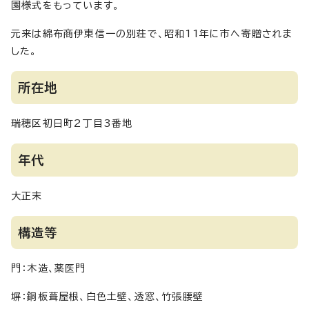
園様式をもっています。
元来は綿布商伊東信一の別荘で、昭和11年に市へ寄贈されま
した。
所在地
瑞穂区初日町2丁目3番地
年代
大正末
構造等
門：木造、薬医門
塀：銅板葺屋根、白色土壁、透窓、竹張腰壁