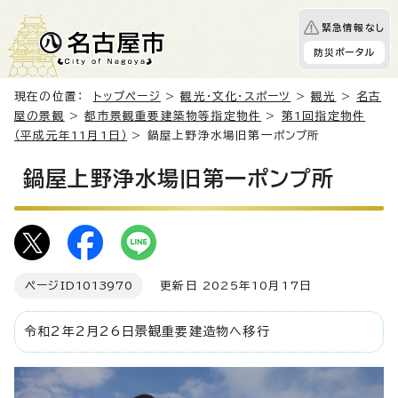
緊急情報なし
防災ポータル
現在の位置：
トップページ
>
観光・文化・スポーツ
>
観光
>
名古
屋の景観
>
都市景観重要建築物等指定物件
>
第1回指定物件
（平成元年11月1日）
> 鍋屋上野浄水場旧第一ポンプ所
鍋屋上野浄水場旧第一ポンプ所
ページID
1013970
更新日 2025年10月17日
令和2年2月26日景観重要建造物へ移行