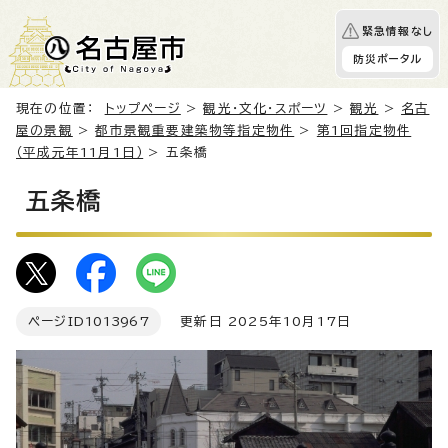
緊急情報なし
防災ポータル
現在の位置：
トップページ
>
観光・文化・スポーツ
>
観光
>
名古
屋の景観
>
都市景観重要建築物等指定物件
>
第1回指定物件
（平成元年11月1日）
> 五条橋
五条橋
ページID
1013967
更新日 2025年10月17日