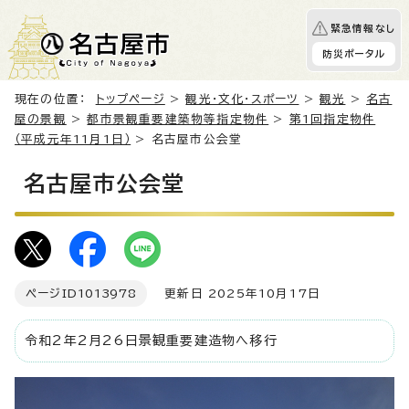
緊急情報なし
防災ポータル
現在の位置：
トップページ
>
観光・文化・スポーツ
>
観光
>
名古
屋の景観
>
都市景観重要建築物等指定物件
>
第1回指定物件
（平成元年11月1日）
> 名古屋市公会堂
名古屋市公会堂
ページID
1013978
更新日 2025年10月17日
令和2年2月26日景観重要建造物へ移行