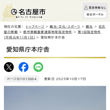
緊急情報なし
防災ポータル
現在の位置：
トップページ
>
観光・文化・スポーツ
>
観光
>
名古
屋の景観
>
都市景観重要建築物等指定物件
>
第1回指定物件
（平成元年11月1日）
> 愛知県庁本庁舎
愛知県庁本庁舎
ページID
1013964
更新日 2025年10月17日