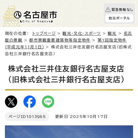
緊急情報なし
防災ポータル
現在の位置：
トップページ
>
観光・文化・スポーツ
>
観光
>
名古
屋の景観
>
都市景観重要建築物等指定物件
>
第1回指定物件
（平成元年11月1日）
> 株式会社三井住友銀行名古屋支店（旧株式
会社三井銀行名古屋支店）
株式会社三井住友銀行名古屋支店
（旧株式会社三井銀行名古屋支店）
ページID
1013965
更新日 2025年10月17日