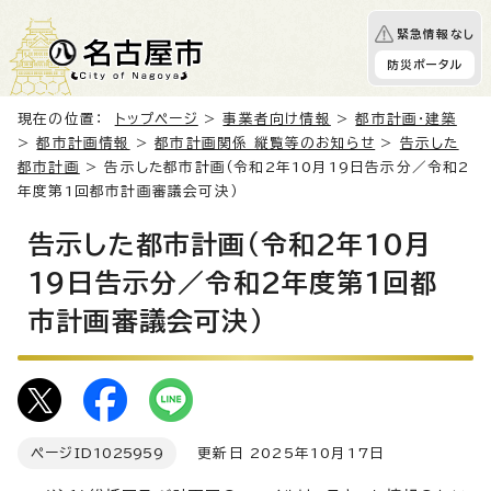
緊急情報なし
防災ポータル
現在の位置：
トップページ
>
事業者向け情報
>
都市計画・建築
>
都市計画情報
>
都市計画関係 縦覧等のお知らせ
>
告示した
都市計画
> 告示した都市計画（令和2年10月19日告示分／令和2
年度第1回都市計画審議会可決）
告示した都市計画（令和2年10月
19日告示分／令和2年度第1回都
市計画審議会可決）
ページID
1025959
更新日 2025年10月17日