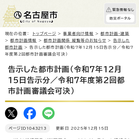
緊急情報なし
防災ポータル
現在の位置：
トップページ
>
事業者向け情報
>
都市計画・建築
>
都市計画情報
>
都市計画関係 縦覧等のお知らせ
>
告示した
都市計画
> 告示した都市計画（令和7年12月15日告示分／令和7
年度第2回都市計画審議会可決）
告示した都市計画（令和7年12月
15日告示分／令和7年度第2回都
市計画審議会可決）
ページID
1043213
更新日 2025年12月15日