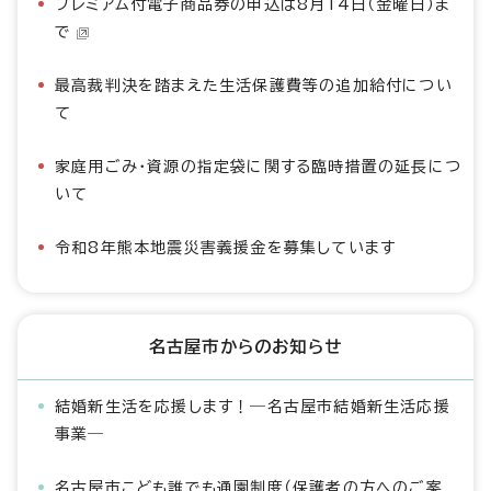
プレミアム付電子商品券の申込は8月14日（金曜日）ま
で
最高裁判決を踏まえた生活保護費等の追加給付につい
て
家庭用ごみ・資源の指定袋に関する臨時措置の延長につ
いて
令和8年熊本地震災害義援金を募集しています
名古屋市からのお知らせ
結婚新生活を応援します！―名古屋市結婚新生活応援
事業―
名古屋市こども誰でも通園制度（保護者の方へのご案