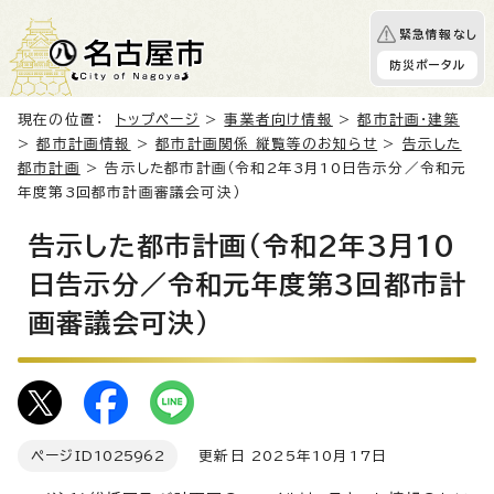
緊急情報なし
防災ポータル
現在の位置：
トップページ
>
事業者向け情報
>
都市計画・建築
>
都市計画情報
>
都市計画関係 縦覧等のお知らせ
>
告示した
都市計画
> 告示した都市計画（令和2年3月10日告示分／令和元
年度第3回都市計画審議会可決）
告示した都市計画（令和2年3月10
日告示分／令和元年度第3回都市計
画審議会可決）
ページID
1025962
更新日 2025年10月17日