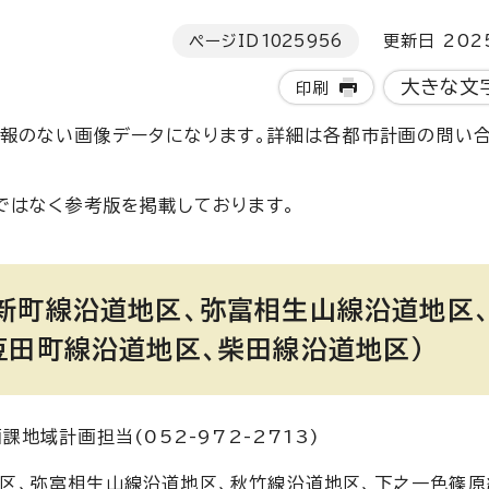
ページID
1025956
更新日 202
大きな文
印刷
ト情報のない画像データになります。詳細は各都市計画の問い
ではなく参考版を掲載しております。
新町線沿道地区、弥富相生山線沿道地区
豆田町線沿道地区、柴田線沿道地区）
地域計画担当(052-972-2713)
区、弥富相生山線沿道地区、秋竹線沿道地区、下之一色篠原