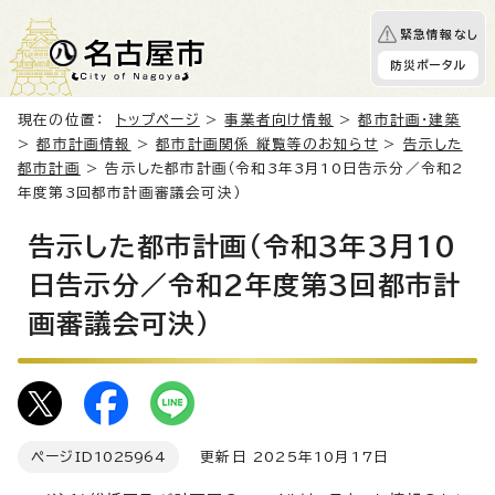
緊急情報なし
防災ポータル
現在の位置：
トップページ
>
事業者向け情報
>
都市計画・建築
>
都市計画情報
>
都市計画関係 縦覧等のお知らせ
>
告示した
都市計画
> 告示した都市計画（令和3年3月10日告示分／令和2
年度第3回都市計画審議会可決）
告示した都市計画（令和3年3月10
日告示分／令和2年度第3回都市計
画審議会可決）
ページID
1025964
更新日 2025年10月17日