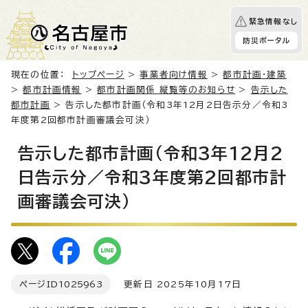
緊急情報なし
防災ポータル
現在の位置：
トップページ
>
事業者向け情報
>
都市計画・建築
>
都市計画情報
>
都市計画関係 縦覧等のお知らせ
>
告示した
都市計画
> 告示した都市計画（令和3年12月2日告示分／令和3
年度第2回都市計画審議会可決）
告示した都市計画（令和3年12月2
日告示分／令和3年度第2回都市計
画審議会可決）
ページID
1025963
更新日 2025年10月17日