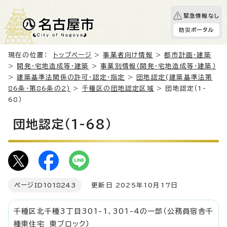
緊急情報なし
防災ポータル
現在の位置：
トップページ
>
事業者向け情報
>
都市計画・建築
>
開発・宅地造成等・建築
>
事業別情報（開発・宅地造成等・建築）
>
建築基準法関係の許可・認定・指定
>
団地認定(建築基準法第
86条・第86条の2)
>
千種区の団地認定区域
> 団地認定（1-
68）
団地認定（1-68）
ページID
1018243
更新日 2025年10月17日
千種区北千種3丁目301-1、301-4の一部（公務員宿舎千
種東住宅 東ブロック）