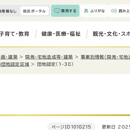
質問する
ふりがな
読み上
急情報なし
防災ポータル
子育て・教育
健康・医療・福祉
観光・文化・ス
計画・建築
>
開発・宅地造成等・建築
>
事業別情報（開発・宅地
の団地認定区域
> 団地認定（1-38）
ページID
1018215
更新日 202