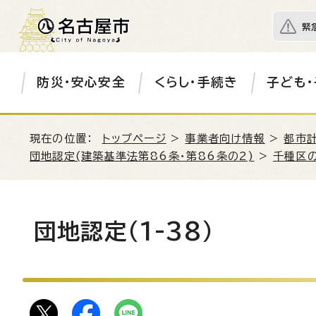
緊
防災・安心安全
くらし・手続き
子ども・
現在の位置：
トップページ
>
事業者向け情報
>
都市
団地認定(建築基準法第86条・第86条の2)
>
千種区
団地認定（1-38）