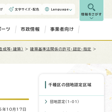
げ
文字サイズ・配色
Language
情報をさがす
ポーツ
市政情報
事業者向け
造成等・建築）
>
建築基準法関係の許可・認定・指定
>
千種区の団地認定区域
団地認定（1-01）
5年10月17日